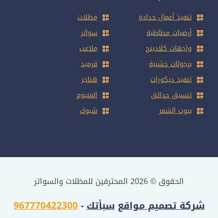
تنفيذ أعمال حدادة
مظلات
أرضيات مطاطية
سواتر
واجهات كلادينج
ملاعب
برجولات خشبية
قرميد
تنفيذ ديكورات
هناجر
تنسيق حدائق
المنيوم
بيوت الشعر
شبوك
الحقوق © 2026 المحترفين للمظلات والسواتر
شركة تصميم مواقع
سبأتك
-
967770422300