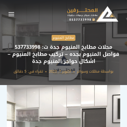
لتجاوز
لى
لمحتوى
مطابخ المنيوم
محلات مطابخ المنيوم جدة ت: 537733998
فواصل المنيوم بجده – تركيب مطابخ المنيوم –
اشكال حواجز المنيوم جدة
بواسطة
مظلات وسواتر
أكتوبر 7, 2023
تقراء في:
5
دقائق