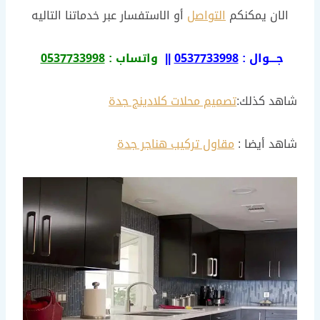
الان يمكنكم
التواصل
أو الاستفسار عبر خدماتنا التاليه
جـــوال :
0537733998
||
واتساب :
0537733998
شاهد كذلك:
تصميم محلات كلادينج جدة
شاهد أيضا :
مقاول تركيب هناجر جدة