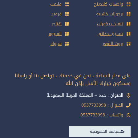
واجهات كلادينج
ملاعب
برجولات خشبية
قرميد
تنفيذ ديكورات
هناجر
تنسيق حدائق
المنيوم
بيوت الشعر
شبوك
على مدار الساعة ، نحن في خدمتك ، تواصل بنا أو راسلنا
وسنكون خيارك الأمثل بإذن الله
العنوان : جدة – المملكة العربية السعودية
الجــوال : 0537733998
واتساب : 0537733998
سياسة الخصوصية