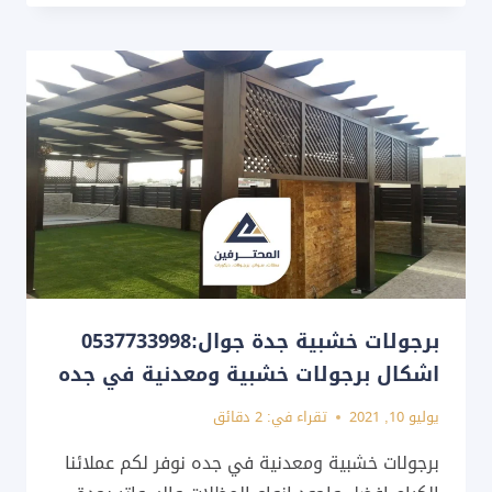
مظلات
في
جدة
،
المحترفين
بيع
وتركيب
جميع
أعمال
الظل
بجده
برجولات خشبية جدة جوال:0537733998
اشكال برجولات خشبية ومعدنية في جده
يوليو 10, 2021
تقراء في:
2
دقائق
برجولات خشبية ومعدنية في جده نوفر لكم عملائنا