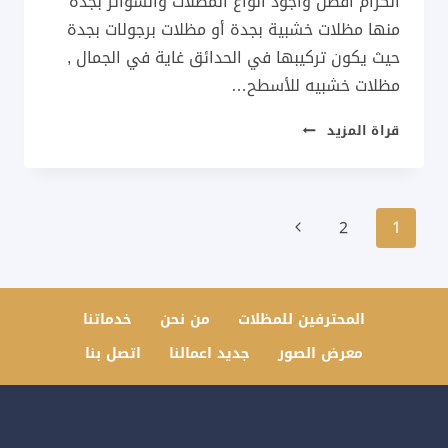
الكرام افضل واجود انواع المظلات والسواتر بجدة
منها مظلات خشبية بجدة أو مظلات برجولات بجدة
حيث يكون تركيبها في الحدائق غاية في الجمال ,
مظلات خشبيه للأسطح…
برجولات
قراة المزيد
خشبية
جدة
جوال:0537733998
تنقل
اشكال
الصفحة
2
1
برجولات
الصفحة
التالية
خشبية
ومعدنية
في
المحترفين للمظلات
من نحن
خدماتنا
جده
معرض الصور
جديد اعمالنا
اتصل بنا