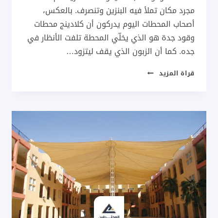
مجرد مكان تملأ فيه البنزين وتنصرف. بالعكس،
أصحاب المحطات اليوم يدركون أن كلادينج محطات
وقود جدة هو الذي يخلّي المحطة تلفت الأنظار في
جده. كما أن الزبون الذي يقف ليتزود…
كلادينج
قراة المزيد
محطات
وقود
جدة
ت:
0537733998
،
كلادينج
مقاوم
للحريق
للمحطات