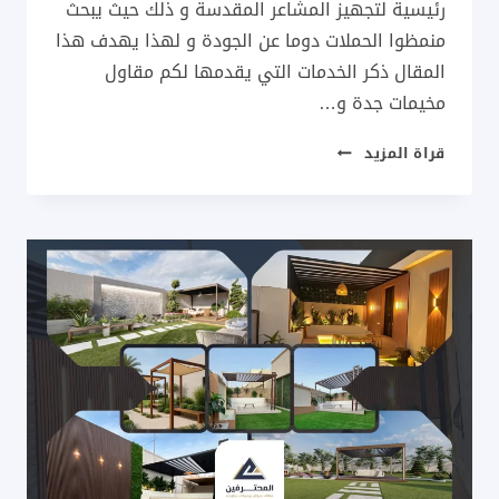
رئيسية لتجهيز المشاعر المقدسة و ذلك حيث يبحث
منمظوا الحملات دوما عن الجودة و لهذا يهدف هذا
المقال ذكر الخدمات التي يقدمها لكم مقاول
مخيمات جدة و…
مقاول
قراة المزيد
مخيمات
جدة
ت:0537733998
–
مخيمات
الحج
مودرن
في
جده