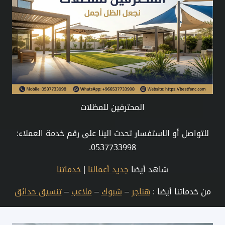
المحترفين للمظلات
للتواصل أو الاستفسار تحدث الينا على رقم خدمة العملاء:
0537733998.
شاهد أيضا
جديد أعمالنا
|
خدماتنا
من خدماتنا أيضا :
هناجر
–
شبوك
–
ملاعب
–
تنسيق حدائق