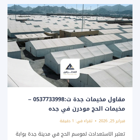
ت:
0537733998
–
مظلات
ساحات
مدارس
في
جده
مقاول مخيمات جدة ت:0537733998 –
مخيمات الحج مودرن في جده
فبراير 25, 2026
تقراء في:
1
دقيقة
تعتبر الاستعدادت لموسم الحج في مدينة جدة بوابة