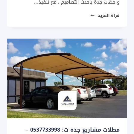
واجهات جدة بأحدث التصاميم ، مع تنفيذ…
تركيب
قراة المزيد
كلادينج
واجهات
جدة
ت
:
053733998
مقاول
كلادينج
بجدة
مظلات مشاريع جدة ت: 0537733998 –