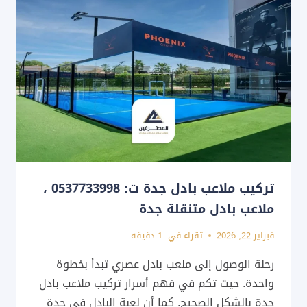
0537733998
برجولات
حدائق
جدة
تركيب ملاعب بادل جدة ت: 0537733998 ،
ملاعب بادل متنقلة جدة
فبراير 22, 2026
تقراء في:
1
دقيقة
رحلة الوصول إلى ملعب بادل عصري تبدأ بخطوة
واحدة. حيث تكم في فهم أسرار تركيب ملاعب بادل
جدة بالشكل الصحيح. كما أن لعبة البادل في جدة