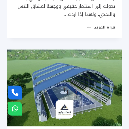
تحولت إلى استثمار حقيقي ووجهة لعشاق التنس
والتحدي. ولهذا إذا اردت…
تركيب
قراة المزيد
ملاعب
بادل
جدة
ت:
0537733998
،
ملاعب
بادل
اتصل
متنقلة
جدة