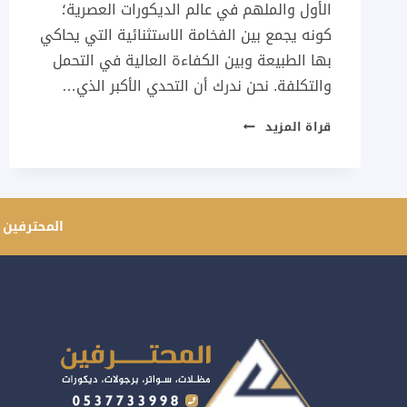
الأول والملهم في عالم الديكورات العصرية؛
كونه يجمع بين الفخامة الاستثنائية التي يحاكي
بها الطبيعة وبين الكفاءة العالية في التحمل
والتكلفة. نحن ندرك أن التحدي الأكبر الذي…
محلات
قراة المزيد
بيع
بديل
الخشب
جدة
المحترفين 
ت:
0537733998
–
تركيب
بديل
الخشب
بجدة