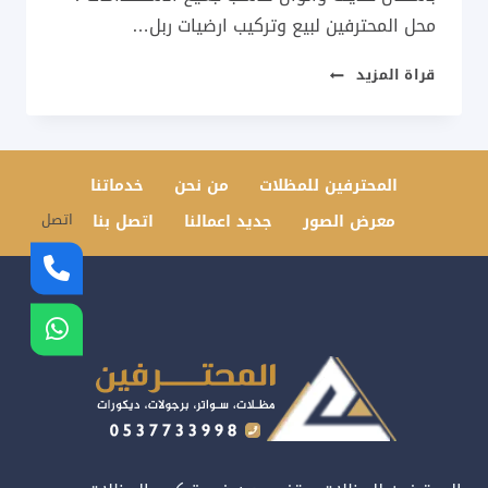
محل المحترفين لبيع وتركيب ارضيات ربل…
ارضيات
قراة المزيد
مطاطية
جدة
0537733998
–
المحترفين للمظلات
من نحن
خدماتنا
أسعار
معرض الصور
جديد اعمالنا
اتصل بنا
الأرضية
اتصل
المطاطية
بجدة