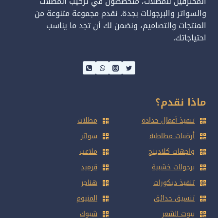
المحترفين للمظلات، متخصصون في تركيب المظلات
والسواتر والبرجولات بجدة. نقدم مجموعة متنوعة من
المنتجات والتصاميم، ونضمن لك أن تجد ما يناسب
احتياجاتك.
ماذا نقدم؟
تنفيذ أعمال حدادة
مظلات
أرضيات مطاطية
سواتر
واجهات كلادينج
ملاعب
برجولات خشبية
قرميد
تنفيذ ديكورات
هناجر
تنسيق حدائق
المنيوم
بيوت الشعر
شبوك