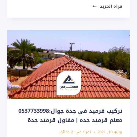
محلات
قراة المزيد
بيع
القرميد
في
جدة
ت:
0537733998
مقاول
قرميد
في
جدة
تركيب قرميد في جدة جوال:0537733998
معلم قرميد جده | مقاول قرميد جدة
يوليو 10, 2021
تقراء في:
2
دقائق