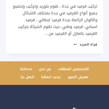
تركيب قرميد في جدة , نقوم بتوريد وتركيب وتصنيع
جميع أنواع القرميد في جدة بمختلف الاشكال
والالوان الرائعة بجدة قرميد ايطالي ، قرميد
اسباني، قرميد وطني، حيث تقوم الشركة بتركيب
القرميد بالعازل أو القرميد من…
تركيب
قراة المزيد
قرميد
في
جدة
جوال:0537733998
المحترفين للمظلات
من نحن
خدماتنا
معلم
معرض الصور
جديد اعمالنا
اتصل بنا
قرميد
جده
|
مقاول
قرميد
جدة