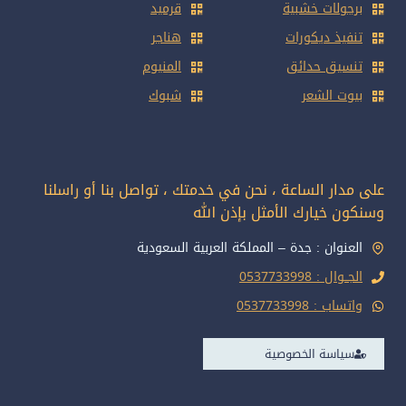
برجولات خشبية
قرميد
تنفيذ ديكورات
هناجر
تنسيق حدائق
المنيوم
بيوت الشعر
شبوك
على مدار الساعة ، نحن في خدمتك ، تواصل بنا أو راسلنا
وسنكون خيارك الأمثل بإذن الله
العنوان : جدة – المملكة العربية السعودية
الجــوال : 0537733998
واتساب : 0537733998
سياسة الخصوصية